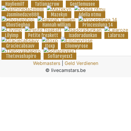
Hayliemilf
Tatianacrow
Gentlemusee
Jasminedaze888
Mazekyn
Adelia ntmu
Ghostieghoo
Hannah william
Princessluna 14
Lilyimp
Petite freakett
Isadoradunkan
Lalaroze
Graciecabsauv
Itoxp
Eilonwyrose
Thetovashapiro
Sofiareyesx1
Webmasters
|
Geld Verdienen
© livecamstars.be