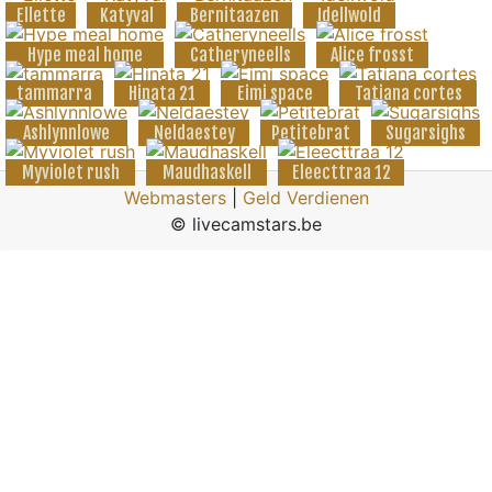
Ellette
Katyval
Bernitaazen
Idellwold
Hype meal home
Catheryneells
Alice frosst
tammarra
Hinata 21
Eimi space
Tatiana cortes
Ashlynnlowe
Neldaestey
Petitebrat
Sugarsighs
Myviolet rush
Maudhaskell
Eleecttraa 12
Webmasters
|
Geld Verdienen
© livecamstars.be